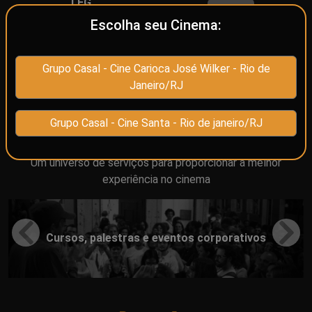
LEG
13:15
Escolha seu Cinema:
17:45
Grupo Casal - Cine Carioca José Wilker - Rio de
Ver todos os dias
Janeiro/RJ
Nossos Produtos
Grupo Casal - Cine Santa - Rio de janeiro/RJ
Um universo de serviços para proporcionar a melhor
experiência no cinema
Cursos, palestras e eventos corporativos