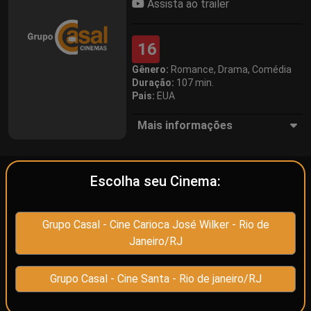
Assista ao trailer
16
Gênero:
Romance, Drama, Comédia
Duração:
107 min.
Pais:
EUA
Mais informações
Escolha seu Cinema:
Programação de
Cine Carioca José Wilker
(Rio de Janeiro/RJ)
Grupo Casal - Cine Carioca José Wilker - Rio de
VALOR DOS INGRESSOS
Janeiro/RJ
Grupo Casal - Cine Santa - Rio de janeiro/RJ
Hoje
Amanhã
Domingo
(07/08)
(08/08)
(09/08)