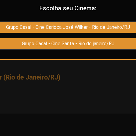
Escolha seu Cinema:
icônico escritor tcheco do século XX, Franz Kafka. Concebido como u
scimento na Praga do século XIX até sua morte em Viena pós-Primeira
Grupo Casal - Cine Carioca José Wilker - Rio de Janeiro/RJ
o homem por trás do gigante da literatura.
Grupo Casal - Cine Santa - Rio de janeiro/RJ
Jenovéfa Boková, Ivan Trojan, Katharina Stark, Sandra Korzeniak, Sebastian Schwar
 Jan Budar
r (Rio de Janeiro/RJ)