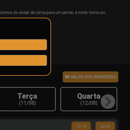
zinhos do andar de cima para um jantar, a noite toma um
Direção
Olivia Wilde
VALOR DOS INGRESSOS
Terça
Quarta
(11/08)
(12/08)
15:15
20:30