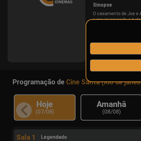
Sinopse
O casamento de Joe e An
rumo inesperado e tudo
Elenco
Seth Rogen, Olivia Wilde, P
Programação de
Cine Santa (Rio de janei
Hoje
Amanhã
(07/08)
(08/08)
Sala 1
Legendado