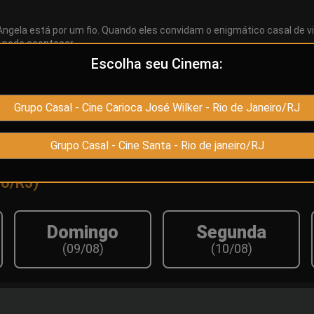
gela está por um fio. Quando eles convidam o enigmático casal de vi
 pode acontecer.
Escolha seu Cinema:
Roteiro
enélope Cruz, Edward Norton
Cesc Gay, Rashida Jones, Will McCormack
Grupo Casal - Cine Carioca José Wilker - Rio de Janeiro/RJ
Grupo Casal - Cine Santa - Rio de janeiro/RJ
ro/RJ)
Domingo
Segunda
(09/08)
(10/08)