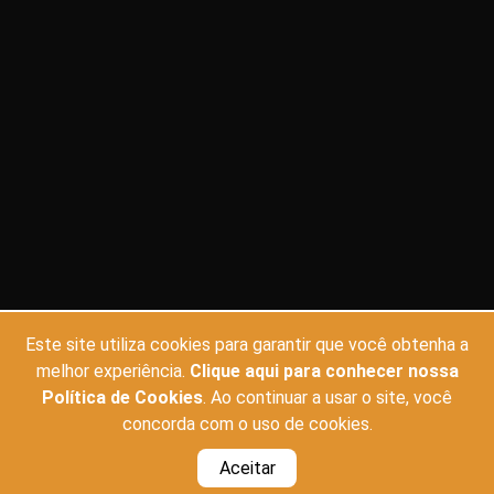
Este site utiliza cookies para garantir que você obtenha a
CINEMAS
FILMES
melhor experiência.
Clique aqui para conhecer nossa
Política de Cookies
. Ao continuar a usar o site, você
CINE CARIOCA JOSÉ WILKER
EM CARTAZ
concorda com o uso de cookies.
CINE SANTA
EM BREVE
Aceitar