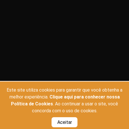
Este site utiliza cookies para garantir que você obtenha a
CINEMAS
FILMES
melhor experiência.
Clique aqui para conhecer nossa
Política de Cookies
. Ao continuar a usar o site, você
CINE CARIOCA JOSÉ WILKER
EM CARTAZ
concorda com o uso de cookies.
CINE SANTA
EM BREVE
Aceitar