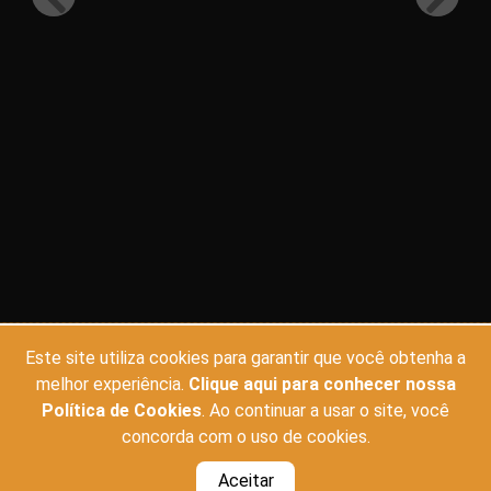
CINEMAS
FILMES
Este site utiliza cookies para garantir que você obtenha a
melhor experiência.
Clique aqui para conhecer nossa
CINE CARIOCA JOSÉ WILKER
EM CARTAZ
Política de Cookies
. Ao continuar a usar o site, você
concorda com o uso de cookies.
CINE SANTA
EM BREVE
Aceitar